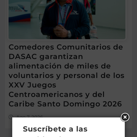
Comedores Comunitarios de
DASAC garantizan
alimentación de miles de
voluntarios y personal de los
XXV Juegos
Centroamericanos y del
Caribe Santo Domingo 2026
Ago 7, 2026
Suscríbete a las