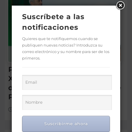
Suscríbete a las
notificaciones
Quieres que te notifiquemos cuando se
publiquen nuevas noticias? Introduzca su
correo electrónico y su nombre para ser de los
primeros.
Presidente Abinader abrirá
XVI congreso internacional
de dirección de proyectos de
PMI República Dominicana
Ago 5, 2026
Suscribirme ahora