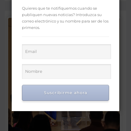
Quieres que te notifiquemos cuando se
publiquen nuevas noticias? Introduzca su
correo electrónico y su nombre para ser de los
primeros.
Suscribirme ahora