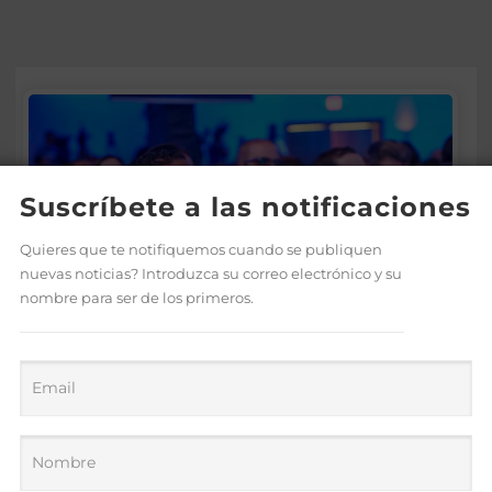
Suscríbete a las notificaciones
Quieres que te notifiquemos cuando se publiquen
nuevas noticias? Introduzca su correo electrónico y su
nombre para ser de los primeros.
Víctor de Aza participa en el
Foro Meta RD 2036 para
impulsar una visión de
desarrollo y prosperidad