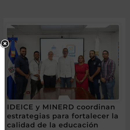
IDEICE y MINERD coordinan
estrategias para fortalecer la
calidad de la educación