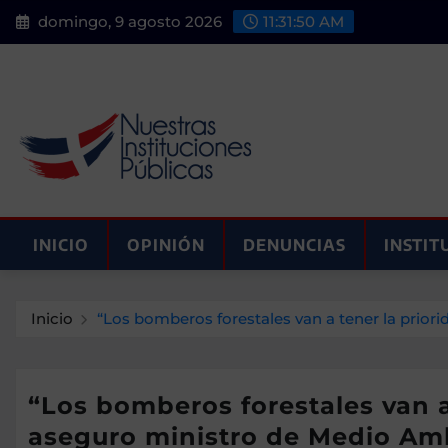
Saltar
domingo, 9 agosto 2026
11:31:51 AM
al
contenido
INICIO
OPINIÓN
DENUNCIAS
INSTIT
Inicio
“Los bomberos forestales van a tener la priori
“Los bomberos forestales van a 
aseguro ministro de Medio Am