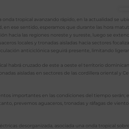
onda tropical avanzando rápido, en la actualidad se ubic
ad, en ese sentido, esperamos que durante las hora mat
ón hacia las regiones noreste y sureste, luego se extend
ros locales y tronadas aisladas hacia sectores focaliz
 circulación anticiclónica seguirá presente, limitando liger
ical habrá cruzado de este a oeste el territorio domini
das aisladas en sectores de las cordillera oriental y Cen
entos importantes en las condiciones del tiempo serán; el 
r tanto, prevemos aguaceros, tronadas y ráfagas de viento 
ctricas desorganizada, asociada una onda tropical sobre 