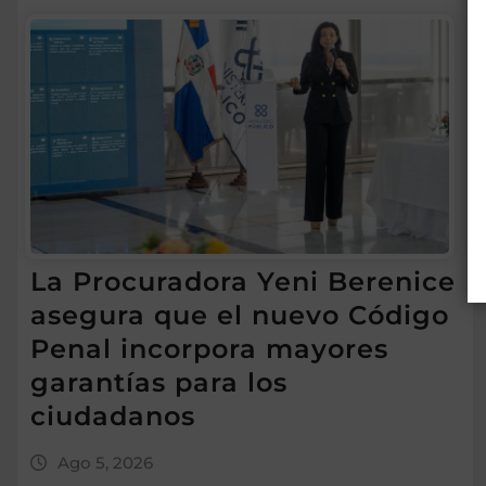
La Procuradora Yeni Berenice
asegura que el nuevo Código
Penal incorpora mayores
garantías para los
ciudadanos
Ago 5, 2026