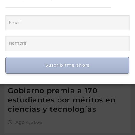
Suscribirme ahora
Gobierno premia a 170
estudiantes por méritos en
ciencias y tecnologías
Ago 4, 2026