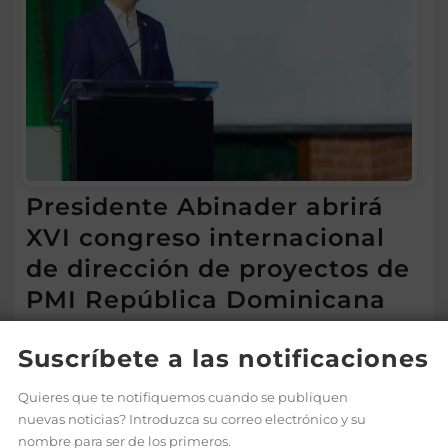
Presidente Abinader abrirá
XVI congreso internacional
de dirección de proyectos de
PMI República Dominicana
Ago 5, 2026
Suscríbete a las notificaciones
Quieres que te notifiquemos cuando se publiquen
nuevas noticias? Introduzca su correo electrónico y su
nombre para ser de los primeros.