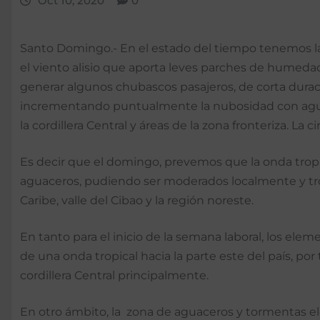
Oct 10, 2020
0
Santo Domingo.- En el estado del tiempo tenemos la 
el viento alisio que aporta leves parches de humed
generar algunos chubascos pasajeros, de corta duraci
incrementando puntualmente la nubosidad con aguace
la cordillera Central y áreas de la zona fronteriza. La
Es decir que el domingo, prevemos que la onda trop
aguaceros, pudiendo ser moderados localmente y trona
Caribe, valle del Cibao y la región noreste.
En tanto para el inicio de la semana laboral, los elem
de una onda tropical hacia la parte este del país, po
cordillera Central principalmente.
En otro ámbito, la zona de aguaceros y tormentas elé