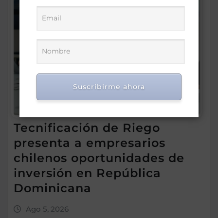
Suscribirme ahora
Tecnificación de Riego
presenta a empresarios
chilenos oportunidades de
inversión en República
Dominicana
Ago 5, 2026