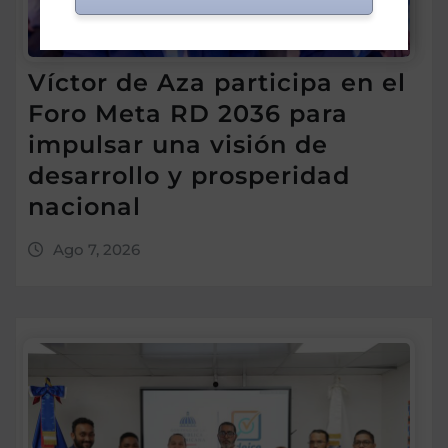
Víctor de Aza participa en el
Foro Meta RD 2036 para
impulsar una visión de
desarrollo y prosperidad
nacional
Ago 7, 2026