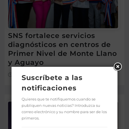
SNS fortalece servicios
diagnósticos en centros de
Primer Nivel de Monte Llano
y Aguayo
Ago 9, 2026
Suscríbete a las
notificaciones
Quieres que te notifiquemos cuando se
publiquen nuevas noticias? Introduzca su
correo electrónico y su nombre para ser de los
primeros.