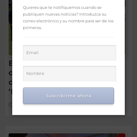
Quieres que te notifiquemos cuando se
publiquen nuevas noticias? Introduzca su
correo electrónico y su nombre para ser de los
primeros.
Embajada Dominicana y
comunidad en Chile reciben
con entusiasmo a las
‘Princesas del Caribe’
Suscribirme ahora
Ago 6, 2026