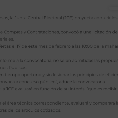
, la Junta Central Electoral (JCE) proyecta adquirir los 
 de Compras y Contrataciones, convocó a una licitación de
riales.
ertas el 17 de este mes de febrero a las 10:00 de la maña
onforme a la convocatoria, no serán admitidas las propue
nes Públicas.
n tiempo oportuno y sin lesionar los principios de eficienc
onvoca a concurso público”, aduce la convocatoria.
a JCE evaluará en función de su interés, “que es recibir
 el área técnica correspondiente, evaluará y comparará l
s de los artículos cotizados.