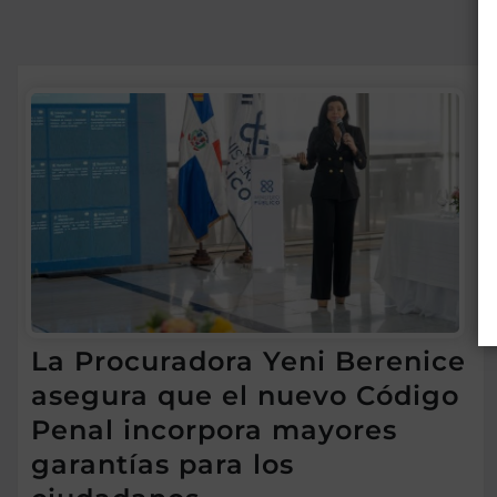
La Procuradora Yeni Berenice
asegura que el nuevo Código
Penal incorpora mayores
garantías para los