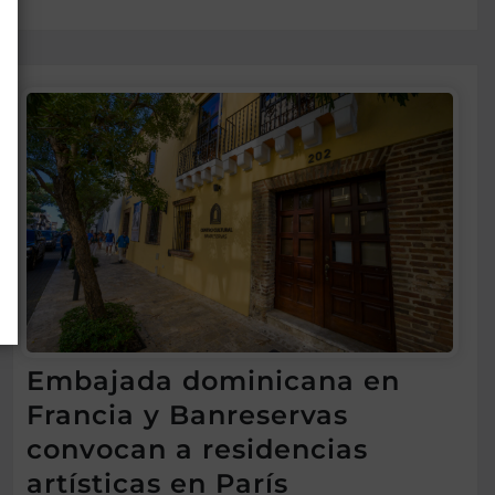
Embajada dominicana en
Francia y Banreservas
convocan a residencias
artísticas en París