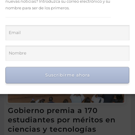
nuevas noticias? Introduzca su correo electrónico y su
nombre para ser de los primeros.
Suscribirme ahora
Gobierno premia a 170
estudiantes por méritos en
ciencias y tecnologías