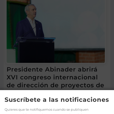
Presidente Abinader abrirá
XVI congreso internacional
de dirección de proyectos de
PMI República Dominicana
Suscríbete a las notificaciones
Ago 5, 2026
Quieres que te notifiquemos cuando se publiquen