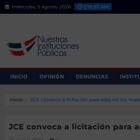
Saltar
miércoles, 5 agosto 2026
2:18:31 AM
al
contenido
INICIO
OPINIÓN
DENUNCIAS
INSTIT
Inicio
JCE convoca a licitación para adquirir los ma
JCE convoca a licitación para 