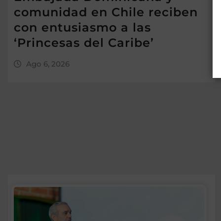
comunidad en Chile reciben
con entusiasmo a las
‘Princesas del Caribe’
Ago 6, 2026