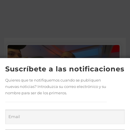
Suscríbete a las notificaciones
Quieres que te notifiquemos cuando se publiquen
nuevas noticias? Introduzca su correo electrónico y su
nombre para ser de los primeros.
Morrison insta a diputados a
“leer más” antes de criticar