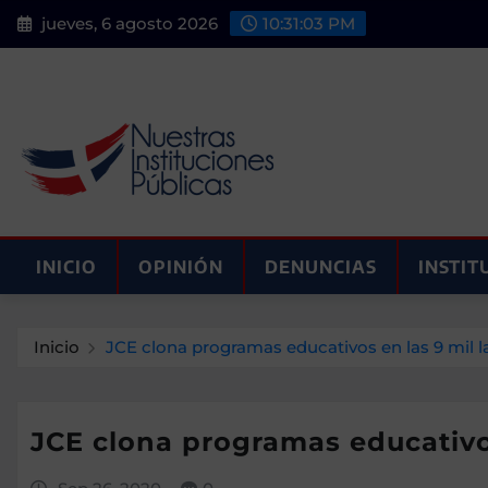
Saltar
jueves, 6 agosto 2026
10:31:04 PM
al
contenido
INICIO
OPINIÓN
DENUNCIAS
INSTIT
Inicio
JCE clona programas educativos en las 9 mil 
JCE clona programas educativo