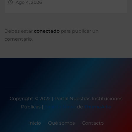
Ago 4, 2026
Debes estar
conectado
para publicar un
comentario.
Copyright © 2022 | Portal Nuestras Instituciones
Públicas
|
Seattle News
de
ThemeArile
Inicio
Qué somos
Contacto