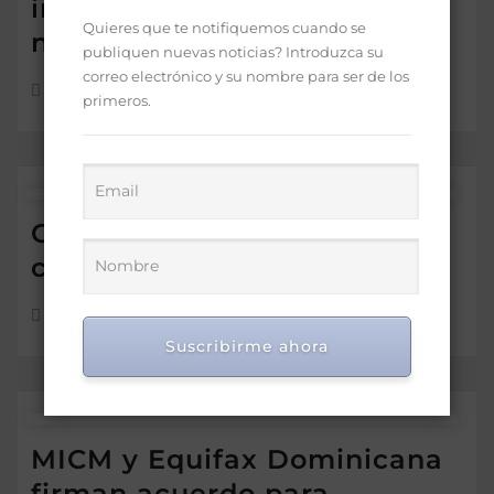
inquietudes de la industria
Quieres que te notifiquemos cuando se
nacional
publiquen nuevas noticias? Introduzca su
correo electrónico y su nombre para ser de los
Jul 16, 2026
primeros.
Gobierno baja el GLP y los
combustibles regulares
Jul 11, 2026
Suscribirme ahora
MICM y Equifax Dominicana
firman acuerdo para