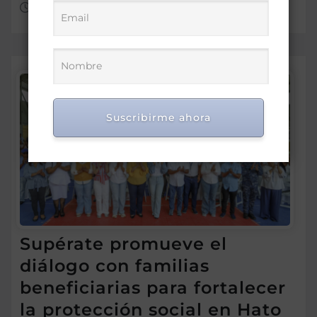
Ago 8, 2026
Suscribirme ahora
Supérate promueve el
diálogo con familias
beneficiarias para fortalecer
la protección social en Hato