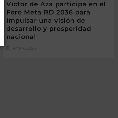
Víctor de Aza participa en el
Foro Meta RD 2036 para
impulsar una visión de
desarrollo y prosperidad
nacional
Ago 7, 2026