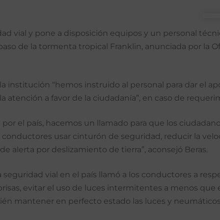
dad vial y pone a disposición equipos y un personal técni
 paso de la tormenta tropical Franklin, anunciada por la 
 la institución “hemos instruido al personal para dar el
 la atención a favor de la ciudadanía”, en caso de requer
lin por el país, hacemos un llamado para que los ciudad
conductores usar cinturón de seguridad, reducir la veloc
e alerta por deslizamiento de tierra”, aconsejó Beras.
 seguridad vial en el país llamó a los conductores a resp
rabrisas, evitar el uso de luces intermitentes a menos qu
bién mantener en perfecto estado las luces y neumático