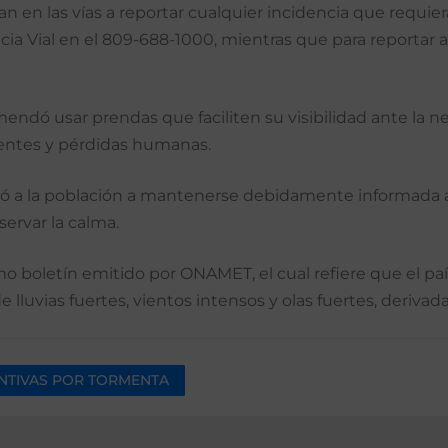
tan en las vías a reportar cualquier incidencia que requi
cia Vial en el 809-688-1000, mientras que para reportar 
omendó usar prendas que faciliten su visibilidad ante la n
cidentes y pérdidas humanas.
ó a la población a mantenerse debidamente informada a tr
servar la calma.
mo boletín emitido por ONAMET, el cual refiere que el pa
 lluvias fuertes, vientos intensos y olas fuertes, derivad
NTIVAS POR TORMENTA