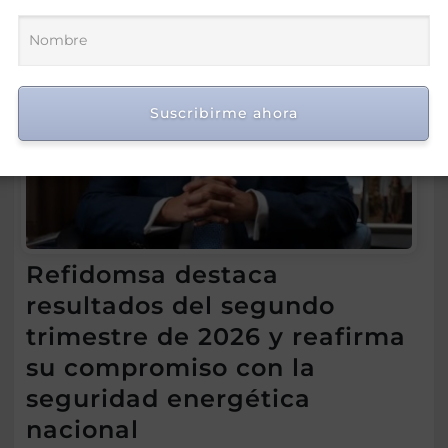
Suscribirme ahora
Refidomsa destaca
resultados del segundo
trimestre de 2026 y reafirma
su compromiso con la
seguridad energética
nacional