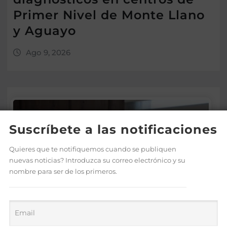
Primer Nivel de Monte Llano
y Aguayo
Ago 9, 2026
Suscríbete a las notificaciones
Quieres que te notifiquemos cuando se publiquen
nuevas noticias? Introduzca su correo electrónico y su
nombre para ser de los primeros.