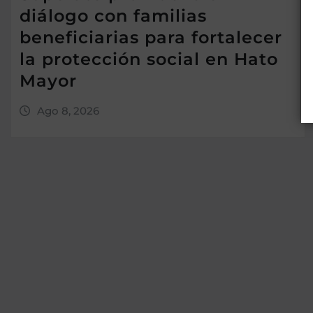
diálogo con familias
beneficiarias para fortalecer
la protección social en Hato
Mayor
Ago 8, 2026