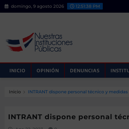
Saltar
domingo, 9 agosto 2026
12:51:39 PM
al
contenido
INICIO
OPINIÓN
DENUNCIAS
INSTIT
Inicio
INTRANT dispone personal técnico y medidas p
INTRANT dispone personal técn