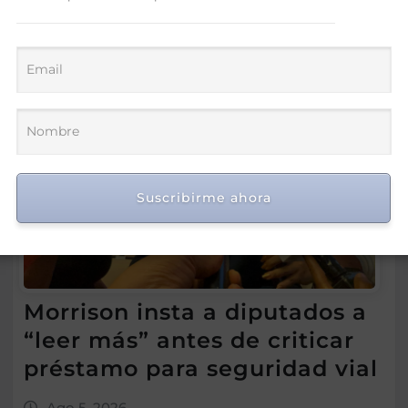
Suscribirme ahora
Morrison insta a diputados a
“leer más” antes de criticar
préstamo para seguridad vial
Ago 5, 2026