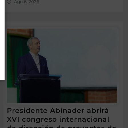
Ago 6, 2026
Presidente Abinader abrirá
XVI congreso internacional