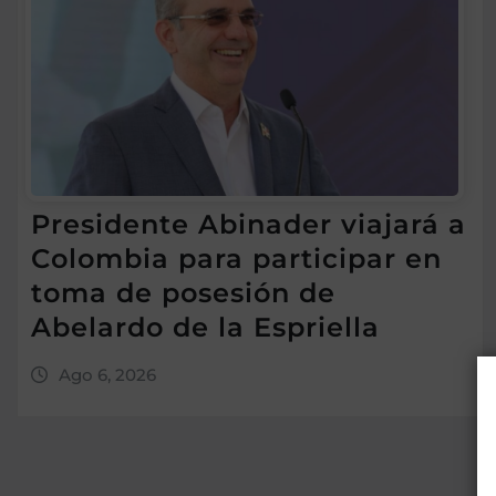
Presidente Abinader viajará a
Colombia para participar en
toma de posesión de
Abelardo de la Espriella
Ago 6, 2026