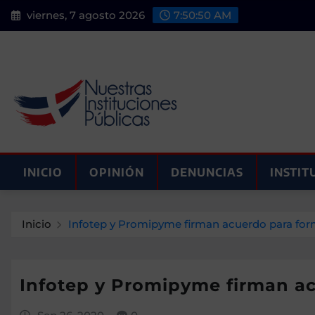
Saltar
viernes, 7 agosto 2026
7:50:51 AM
al
contenido
INICIO
OPINIÓN
DENUNCIAS
INSTIT
Inicio
Infotep y Promipyme firman acuerdo para fo
Infotep y Promipyme firman a