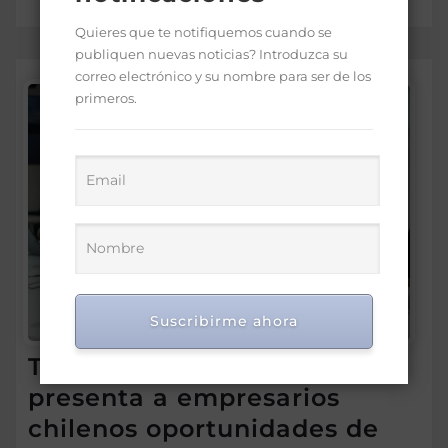
Quieres que te notifiquemos cuando se
publiquen nuevas noticias? Introduzca su
correo electrónico y su nombre para ser de los
primeros.
Suscribirme ahora
Tecnificación de Riego
presenta a empresarios
chilenos oportunidades de