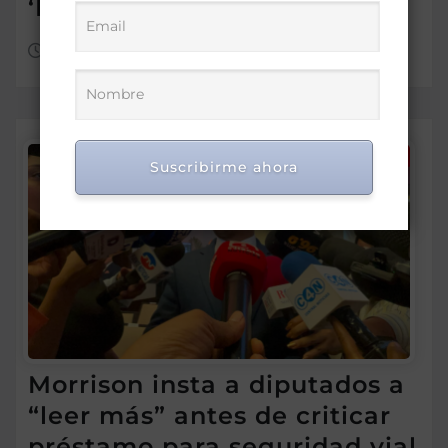
‘Princesas del Caribe’
Ago 6, 2026
Suscribirme ahora
Morrison insta a diputados a
“leer más” antes de criticar
préstamo para seguridad vial