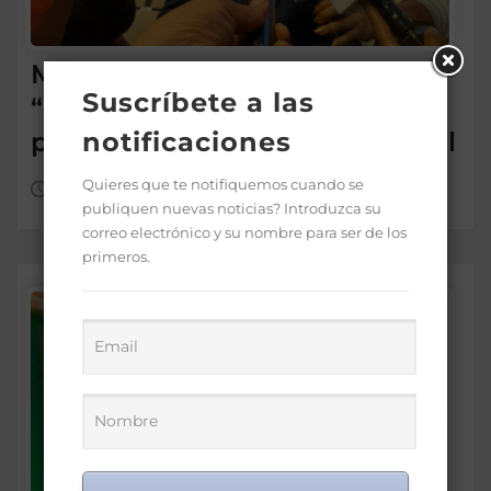
Morrison insta a diputados a
Suscríbete a las
“leer más” antes de criticar
préstamo para seguridad vial
notificaciones
Quieres que te notifiquemos cuando se
Ago 5, 2026
publiquen nuevas noticias? Introduzca su
correo electrónico y su nombre para ser de los
primeros.