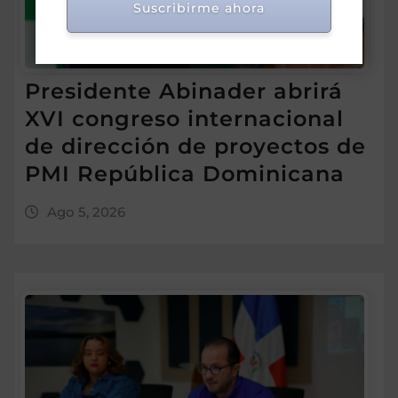
Suscribirme ahora
Presidente Abinader abrirá
XVI congreso internacional
de dirección de proyectos de
PMI República Dominicana
Ago 5, 2026