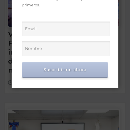
primeros.
Víctor de Aza participa en el
Foro Meta RD 2036 para
impulsar una visión de
desarrollo y prosperidad
nacional
Suscribirme ahora
Ago 7, 2026