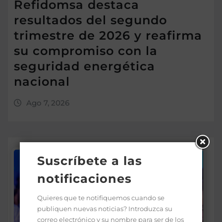
Refidomsa destaca
resultados del segundo
trimestre de 2026 y reafirma
su compromiso con la
seguridad energética
nacional
Ago 7, 2026
Suscríbete a las
notificaciones
Quieres que te notifiquemos cuando se
publiquen nuevas noticias? Introduzca su
correo electrónico y su nombre para ser de los