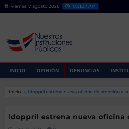
Saltar
viernes, 7 agosto 2026
10:01:38 AM
al
contenido
INICIO
OPINIÓN
DENUNCIAS
INSTIT
Inicio
Idoppril estrena nueva oficina de atención a s
Idoppril estrena nueva oficina