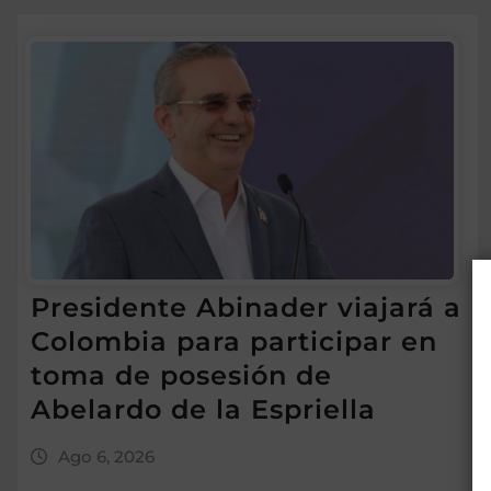
Presidente Abinader viajará a
Colombia para participar en
toma de posesión de
Abelardo de la Espriella
Ago 6, 2026