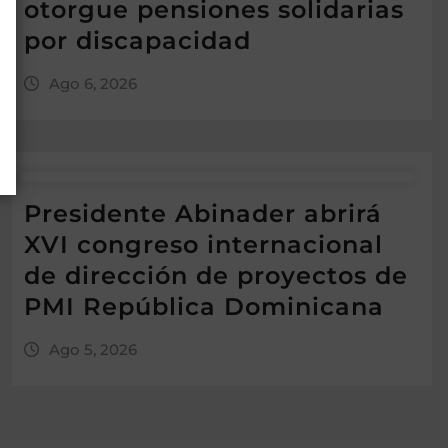
otorgue pensiones solidarias
por discapacidad
Ago 6, 2026
Presidente Abinader abrirá
XVI congreso internacional
de dirección de proyectos de
PMI República Dominicana
Ago 5, 2026