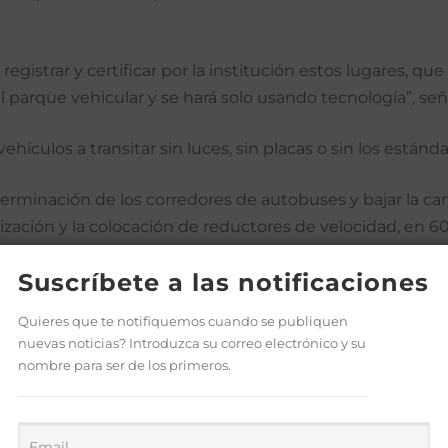
 registrar y certificar por la institución estos lugares, 
l parque vehicular y se hará solo usando tecnología”, señ
vehículos a transitar sin luces, sin placas o sin los estánd
la terminación de los corredores de autobuses y bajar la c
ñalización y la colocación de reductores de velocidad, 
ra” que se hará en la próxima Semana Santa.
Suscríbete a las notificaciones
Quieres que te notifiquemos cuando se publiquen
nuevas noticias? Introduzca su correo electrónico y su
nombre para ser de los primeros.