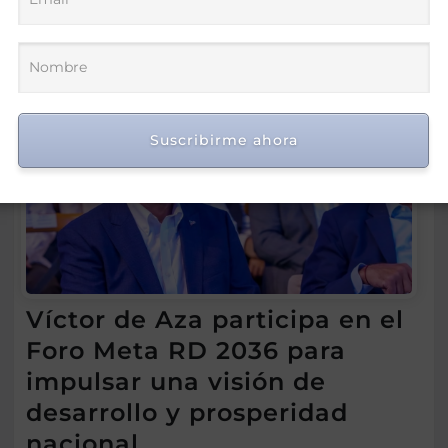
Suscribirme ahora
Víctor de Aza participa en el
Foro Meta RD 2036 para
impulsar una visión de
desarrollo y prosperidad
nacional