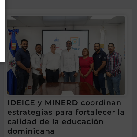
IDEICE y MINERD coordinan
estrategias para fortalecer la
calidad de la educación
dominicana