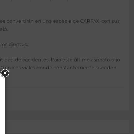
que se convertirán en una especie de CARFAX, con sus
aló.
ares dientes.
antidad de accidentes. Para este último aspecto dijo
en 600 cruces viales donde constantemente suceden