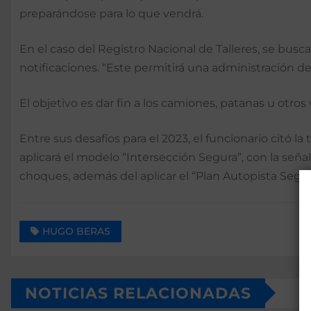
preparándose para lo que vendrá.
En el caso del Registro Nacional de Talleres, se busca
notificaciones. “Este permitirá una administración de
El objetivo es dar fin a los camiones, patanas u otros 
Entre sus desafíos para el 2023, el funcionario citó 
aplicará el modelo “Intersección Segura”, con la se
choques, además del aplicar el “Plan Autopista Segu
HUGO BERAS
NOTICIAS RELACIONADAS