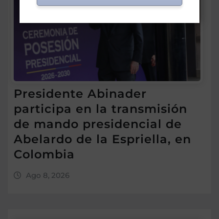
Presidente Abinader
participa en la transmisión
de mando presidencial de
Abelardo de la Espriella, en
Colombia
Ago 8, 2026