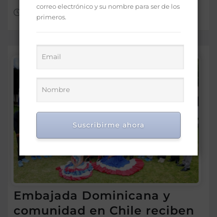
correo electrónico y su nombre para ser de los
Ago 6, 2026
primeros.
Suscribirme ahora
Embajada Dominicana y
comunidad en Chile reciben