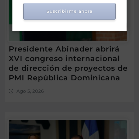
Suscribirme ahora
Presidente Abinader abrirá
XVI congreso internacional
de dirección de proyectos de
PMI República Dominicana
Ago 5, 2026