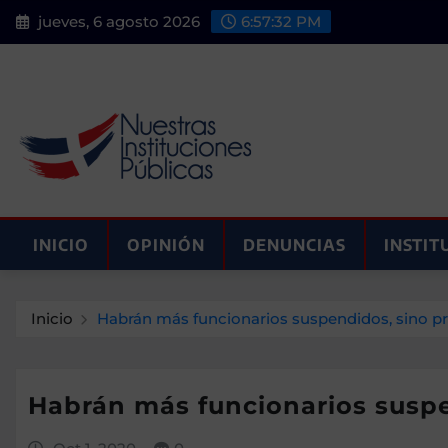
Saltar
jueves, 6 agosto 2026
6:57:33 PM
al
contenido
INICIO
OPINIÓN
DENUNCIAS
INSTIT
Inicio
Habrán más funcionarios suspendidos, sino pr
Habrán más funcionarios suspe