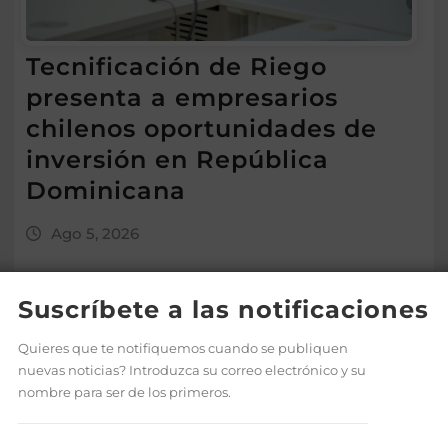
Tecnificación de Riego
presenta a empresarios
chilenos oportunidades de
inversión en República
Dominicana
Ago 5, 2026
Suscríbete a las notificaciones
Quieres que te notifiquemos cuando se publiquen
nuevas noticias? Introduzca su correo electrónico y su
nombre para ser de los primeros.