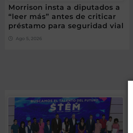
Morrison insta a diputados a
“leer más” antes de criticar
préstamo para seguridad vial
Ago 5, 2026