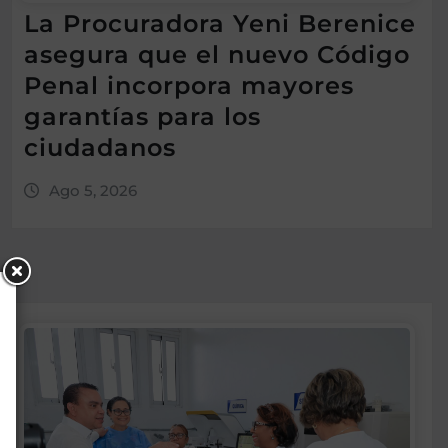
La Procuradora Yeni Berenice
asegura que el nuevo Código
Penal incorpora mayores
garantías para los
ciudadanos
Ago 5, 2026