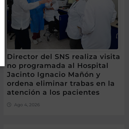
Director del SNS realiza visita
no programada al Hospital
Jacinto Ignacio Mañón y
ordena eliminar trabas en la
atención a los pacientes
Ago 4, 2026