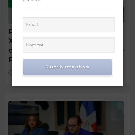
Presidente Abinader abrirá
XVI congreso internacional
de dirección de proyectos de
PMI República Dominicana
Suscribirme ahora
Ago 5, 2026