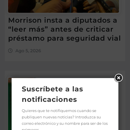
Morrison insta a diputados a
“leer más” antes de criticar
préstamo para seguridad vial
Ago 5, 2026
Suscríbete a las
notificaciones
Quieres que te notifiquemos cuando se
publiquen nuevas noticias? Introduzca su
correo electrónico y su nombre para ser de los
primeros.