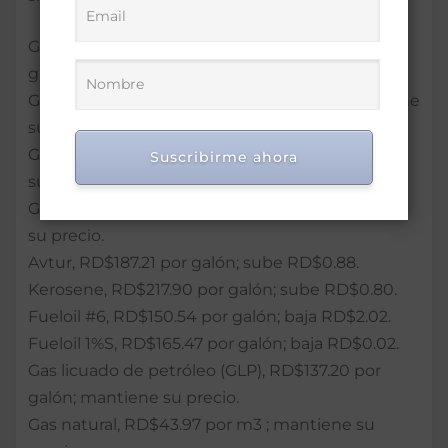
Gasolina Premium se venderá a RD$290.10 por
galón; mantiene su precio.
Gasolina Regular, RD$272.50 por galón; mantiene
su precio.
Gasoil Regular, RD$224.80 por galón; mantiene
Suscribirme ahora
su precio.
Gasoil Óptimo, RD$242.10 por galón; mantiene
su precio.
Avtur, RD$187.21 por galón; sube RD$0.88.
Kerosene, RD$217.90 por galón; sube RD$0.80.
Fueloil #6, RD$150.54 por galón; baja RD$2.02.
Fueloil 1%S, RD$165.47 por galón; baja RD$0.02.
Gas licuado de petróleo (GLP), RD$137.20 por
galón; mantiene su precio.
Gas natural, RD$43.97 por m3 ; mantiene su