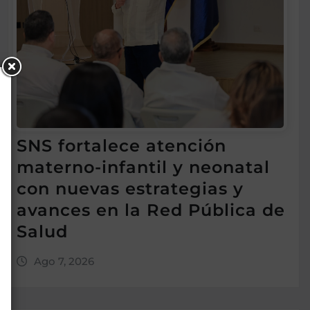
SNS fortalece atención
materno-infantil y neonatal
con nuevas estrategias y
avances en la Red Pública de
Salud
Ago 7, 2026