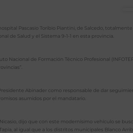
pital Pascasio Toribio Piantini, de Salcedo, totalment
onal de Salud y el Sistema 9-1-1 en esta provincia.
tituto Nacional de Formación Técnico Profesional (INFOTEP)
ovincias”.
 Presidente Abinader como responsable de dar seguimient
omisos asumidos por el mandatario.
e Nicasio, dijo que con este modernísimo vehículo se bu
apia, al igual que a los distritos municipales Blanco Arri