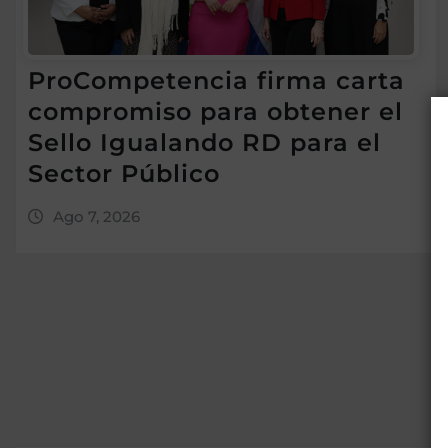
ProCompetencia firma carta
compromiso para obtener el
Sello Igualando RD para el
Sector Público
Ago 7, 2026