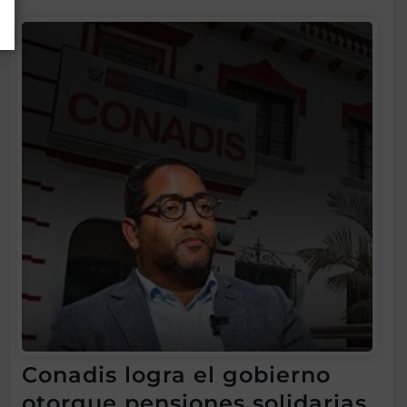
Conadis logra el gobierno
otorgue pensiones solidarias