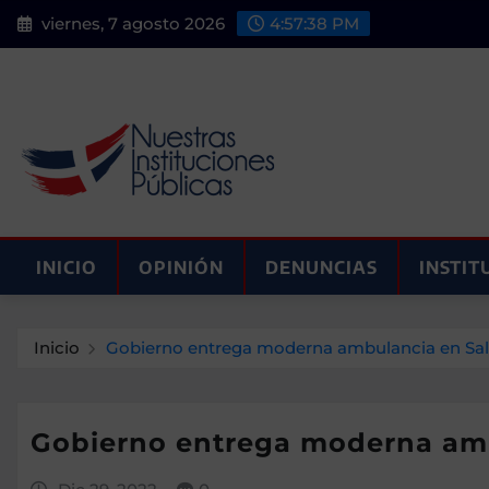
Saltar
viernes, 7 agosto 2026
4:57:40 PM
al
contenido
INICIO
OPINIÓN
DENUNCIAS
INSTIT
Inicio
Gobierno entrega moderna ambulancia en Salc
Gobierno entrega moderna ambu