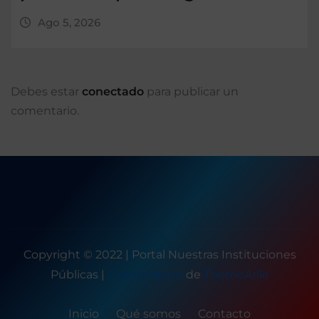
Ago 5, 2026
Debes estar
conectado
para publicar un
comentario.
Copyright © 2022 | Portal Nuestras Instituciones
Públicas
|
Seattle News
de
ThemeArile
Inicio
Qué somos
Contacto