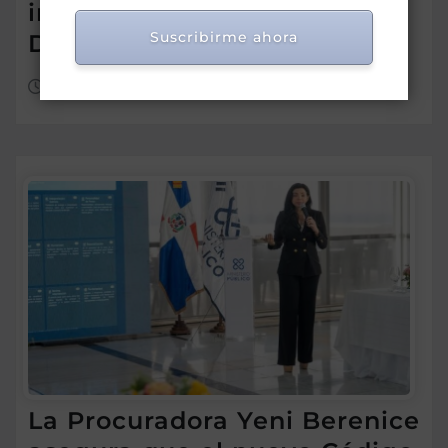
inversión en República
Suscribirme ahora
Dominicana
Ago 5, 2026
La Procuradora Yeni Berenice