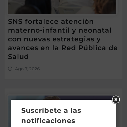
SNS fortalece atención
materno-infantil y neonatal
con nuevas estrategias y
avances en la Red Pública de
Salud
Ago 7, 2026
Suscríbete a las
notificaciones