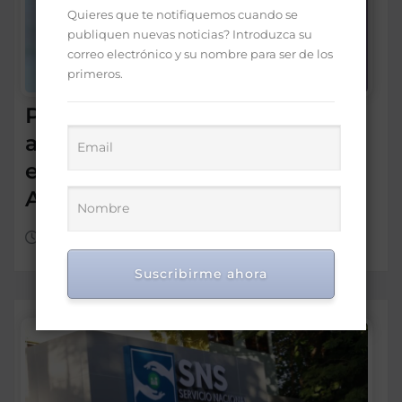
Quieres que te notifiquemos cuando se
publiquen nuevas noticias? Introduzca su
correo electrónico y su nombre para ser de los
primeros.
Presidente Abinader viajará
a Colombia para participar
en toma de posesión de
Abelardo de la Espriella
Ago 6, 2026
Suscribirme ahora