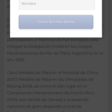
República Dominicana.
Excelente participación en el IX Campeonato
Suscribirme ahora
Panamericano de Taekwondo en el año 1994, en
Heredia, Costa Rica. Por su excelente
participación el Taekwondo fue escogido para
integrar la Delegación Criolla en los Juegos
Panamericanos de Mar de Plata, Argentina, en el
año 1995.
Ganó Medalla de Plata en el Mundial de China
2007, Medalla de Plata en las Olimpiadas de
Beijing 2008, así como el 2do lugar en el
Campeonato Panamericano de Puerto Rico,
2009, solo detrás de Canadá y superando
naciones de gran desarrollo a nivel de