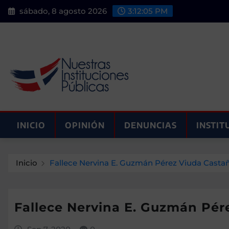
Saltar
sábado, 8 agosto 2026
3:12:06 PM
al
contenido
INICIO
OPINIÓN
DENUNCIAS
INSTIT
Inicio
Fallece Nervina E. Guzmán Pérez Viuda Castaño
Fallece Nervina E. Guzmán Pére