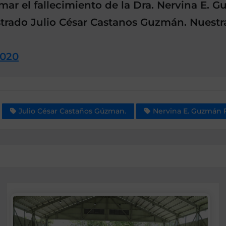
el fallecimiento de la Dra. Nervina E. Gu
trado Julio César Castanos Guzmán. Nuestras
2020
Julio César Castaños Gúzman.
Nervina E. Guzmán P