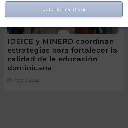
Suscribirme ahora
IDEICE y MINERD coordinan
estrategias para fortalecer la
calidad de la educación
dominicana
Ago 7, 2026