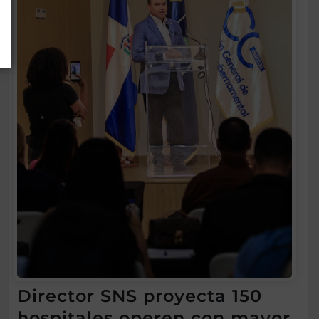
Director SNS proyecta 150
hospitales operen con mayor