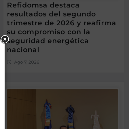
Refidomsa destaca
resultados del segundo
trimestre de 2026 y reafirma
su compromiso con la
seguridad energética
nacional
Ago 7, 2026