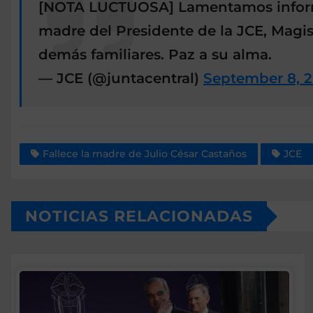
[NOTA LUCTUOSA] Lamentamos informar 
madre del Presidente de la JCE, Magis
demás familiares. Paz a su alma.
— JCE (@juntacentral)
September 8, 
Fallece la madre de Julio César Castaños
JCE
NOTICIAS RELACIONADAS