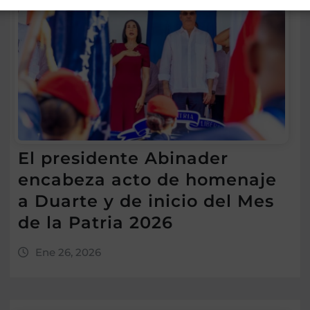
El presidente Abinader
encabeza acto de homenaje
a Duarte y de inicio del Mes
de la Patria 2026
Ene 26, 2026