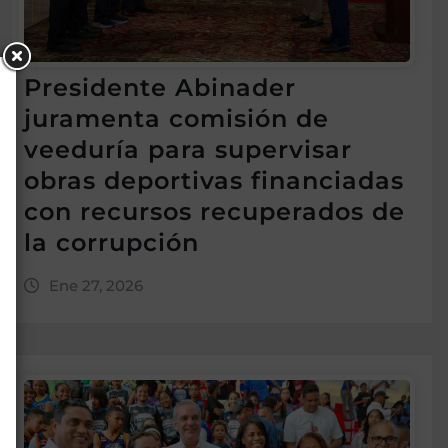
Presidente Abinader
juramenta comisión de
veeduría para supervisar
obras deportivas financiadas
con recursos recuperados de
la corrupción
Ene 27, 2026