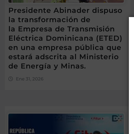
Presidente Abinader dispuso
la transformación de
la Empresa de Transmisión
Eléctrica Dominicana (ETED)
en una empresa pública que
estará adscrita al Ministerio
de Energía y Minas.
Ene 31, 2026