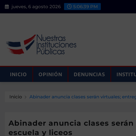
Saltar
jueves, 6 agosto 2026
5:06:40 PM
al
contenido
INICIO
OPINIÓN
DENUNCIAS
INSTIT
Inicio
Abinader anuncia clases serán virtuales; entre
Abinader anuncia clases serán 
escuela y liceos