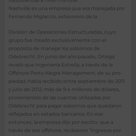
frau­dulentas a nivel mundial.
Nashville es una empre­sa que era manejada por
Fernando Miglaccio, ex­tesorero de la
Division de Operaciones Estructura­das, cuyo
grupo fue crea­do exclusivamente con el
propósito de manejar los sobornos de
Odebrecht. En junio del año pasado, Ortega
reveló que Inge­niería Estrella, a través de la
Offshore Porto Alegre Management, de su pro­
piedad, había recibido en­tre septiembre de 2011
y julio de 2012, más de 9.4 millones de dólares,
pro­venientes de las cuen­tas utilizadas por
Odebre­cht para pagar sobornos que quedaron
refleja­dos en estados bancarios. En ese
entonces, la em­presa dijo por escrito, que a
través de ese offshore, reci­bieron “ingresos por