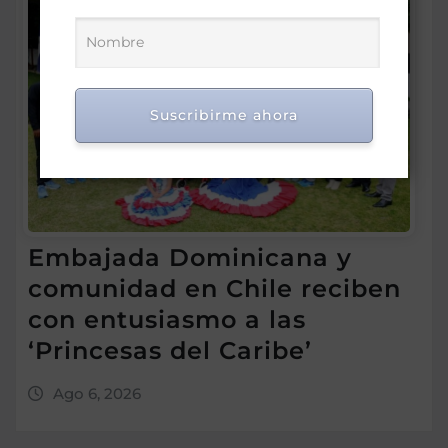
Suscribirme ahora
Embajada Dominicana y
comunidad en Chile reciben
con entusiasmo a las
‘Princesas del Caribe’
Ago 6, 2026