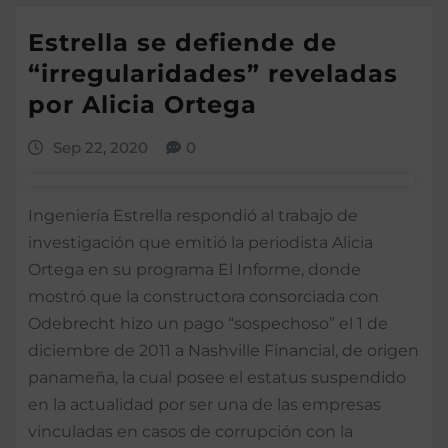
Estrella se defiende de
“irregularidades” reveladas
por Alicia Ortega
Sep 22, 2020
0
Ingeniería Estrella respondió al trabajo de
investigación que emitió la periodis­ta Alicia
Ortega en su programa El In­forme, donde
mostró que la constructora consorciada con
Odebre­cht hizo un pago “sospe­choso” el 1 de
diciembre de 2011 a Nashville Finan­cial, de origen
paname­ña, la cual posee el estatus suspendido
en la actuali­dad por ser una de las em­presas
vinculadas en ca­sos de corrupción con la