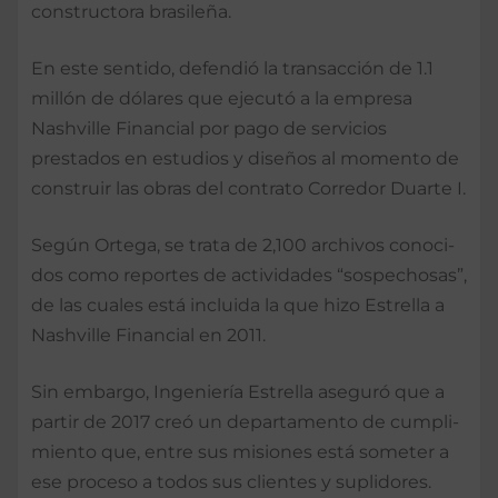
constructora brasileña.
En este sentido, defendió la tran­sacción de 1.1
millón de dólares que ejecutó a la empresa
Nashville Finan­cial por pago de servicios
prestados en estudios y diseños al momento de
construir las obras del con­trato Corredor Duarte I.
Según Ortega, se trata de 2,100 archivos conoci­
dos como reportes de ac­tividades “sospechosas”,
de las cuales está incluida la que hizo Estrella a
Nas­hville Financial en 2011.
Sin embargo, Ingeniería Estrella ase­guró que a
partir de 2017 creó un depar­tamento de cumpli­
miento que, entre sus misiones está someter a
ese proceso a todos sus clientes y suplido­res.