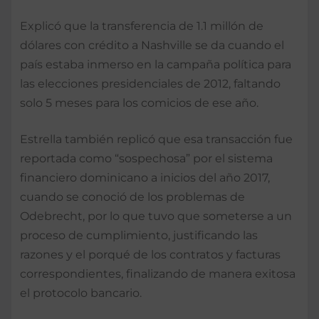
Explicó que la transferencia de 1.1 millón de
dólares con crédito a Nashville se da cuando el
país estaba inmerso en la campaña política para
las eleccio­nes presidenciales de 2012, faltando
solo 5 meses para los comicios de ese año.
Estrella también repli­có que esa transacción fue
reportada como “sospecho­sa” por el sistema
financie­ro dominicano a inicios del año 2017,
cuando se co­noció de los problemas de
Odebrecht, por lo que tu­vo que someterse a un
pro­ceso de cumplimiento, jus­tificando las
razones y el porqué de los contratos y facturas
correspondientes, finalizando de manera exi­tosa
el protocolo bancario.