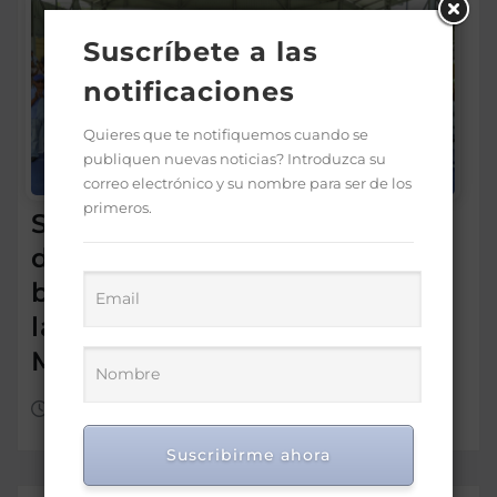
Suscríbete a las
notificaciones
Quieres que te notifiquemos cuando se
publiquen nuevas noticias? Introduzca su
correo electrónico y su nombre para ser de los
primeros.
Supérate promueve el
diálogo con familias
beneficiarias para fortalecer
la protección social en Hato
Mayor
Ago 8, 2026
Suscribirme ahora