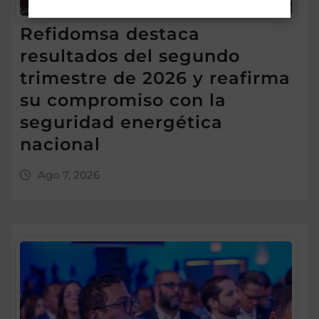
Refidomsa destaca
resultados del segundo
trimestre de 2026 y reafirma
su compromiso con la
seguridad energética
nacional
Ago 7, 2026