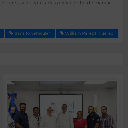
hóferes, sean apresados por violentar de manera
tránsito vehícular
William Pérez Figuereo