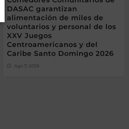
DASAC garantizan
alimentación de miles de
voluntarios y personal de los
XXV Juegos
Centroamericanos y del
Caribe Santo Domingo 2026
Ago 7, 2026