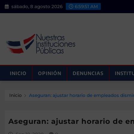
Saltar
sábado, 8 agosto 2026
6:59:52 AM
al
contenido
INICIO
OPINIÓN
DENUNCIAS
INSTIT
Inicio
Aseguran: ajustar horario de empleados dismin
Aseguran: ajustar horario de e