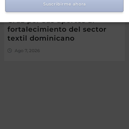
Suscribirme ahora
Asotedom reconoce a Rafael
Cruz por sus aportes al
fortalecimiento del sector
textil dominicano
Ago 7, 2026