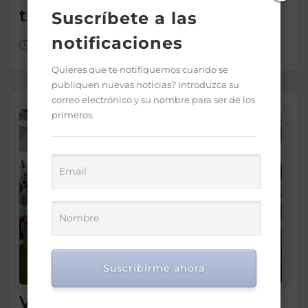
turístico
Suscríbete a las
notificaciones
Ago 9, 2026
Quieres que te notifiquemos cuando se
publiquen nuevas noticias? Introduzca su
correo electrónico y su nombre para ser de los
primeros.
Suscribirme ahora
Vicepresidenta Raquel Peña