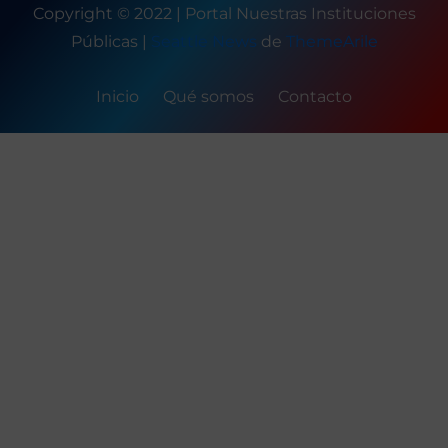
Copyright © 2022 | Portal Nuestras Instituciones
Públicas
|
Seattle News
de
ThemeArile
Inicio
Qué somos
Contacto