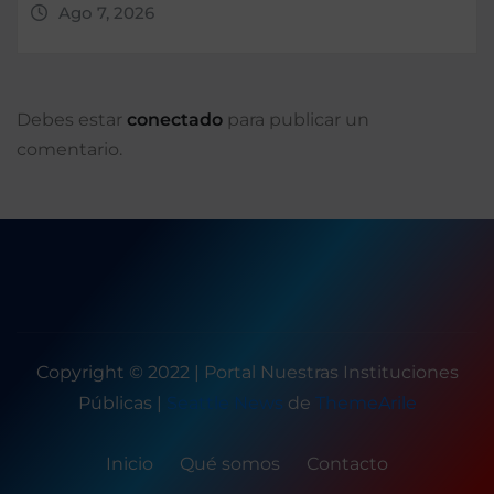
Ago 7, 2026
Debes estar
conectado
para publicar un
comentario.
Copyright © 2022 | Portal Nuestras Instituciones
Públicas
|
Seattle News
de
ThemeArile
Inicio
Qué somos
Contacto