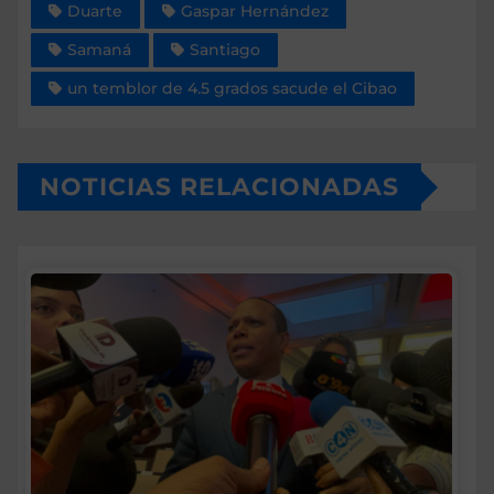
Duarte
Gaspar Hernández
Samaná
Santiago
un temblor de 4.5 grados sacude el Cibao
NOTICIAS RELACIONADAS