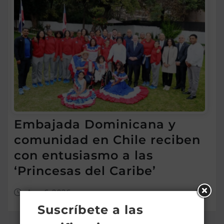
Embajada Dominicana y
comunidad en Chile reciben
con entusiasmo a las
‘Princesas del Caribe’
Ago 6, 2026
Suscríbete a las