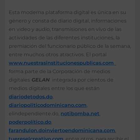
Esta moderna plataforma digital es única en su
género y consta de diario digital, informaciones
en video y audio, transmisiones en vivo de las
actividades de las diferentes instituciones, la
premiación del funcionario público de la semana,
entre muchos otros atractivos. El portal
www.nuestrasinstitucionespublicas.com
forma parte de la Corporación de medios
digitales
GELAN
integrada por cientos de
medios digitales entre los que están
diariodetodos.do
,
diariopoliticodominicano.com
,
elindependiente.do,
notibomba.net
,
poderpolítico.do
,
farandulon.do
inviertoendominicana.com
,
tuereselcreativo.com
, entre otros, para recibir el