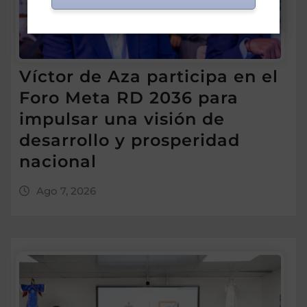
Víctor de Aza participa en el
Foro Meta RD 2036 para
impulsar una visión de
desarrollo y prosperidad
nacional
Ago 7, 2026