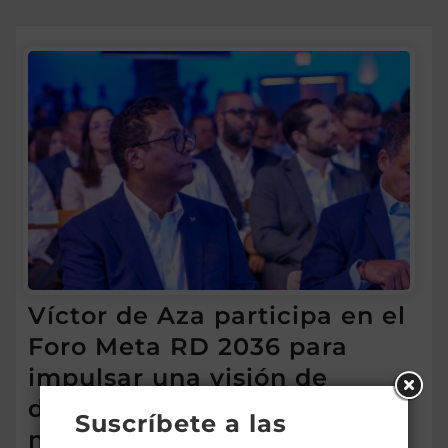
Víctor de Aza participa en el
Foro Meta RD 2036 para
impulsar una visión de
desarrollo y prosperidad
Suscríbete a las
nacional