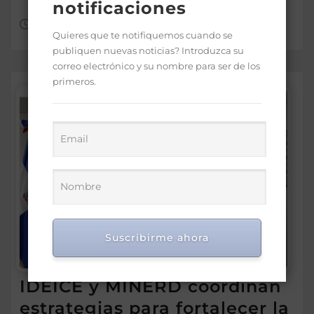
notificaciones
Ago 7, 2026
Quieres que te notifiquemos cuando se
publiquen nuevas noticias? Introduzca su
correo electrónico y su nombre para ser de los
primeros.
Suscribirme ahora
IDEICE y MINERD coordinan
estrategias para fortalecer la