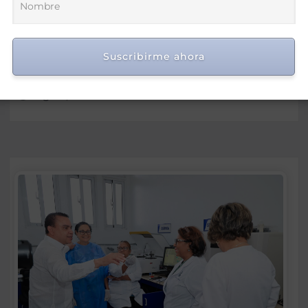
Gobierno premia a 170
estudiantes por méritos en
Suscribirme ahora
ciencias y tecnologías
Ago 4, 2026