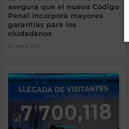
asegura que el nuevo Código
Penal incorpora mayores
garantías para los
ciudadanos
Ago 5, 2026