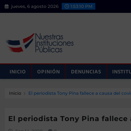
Saltar
jueves, 6 agosto 2026
1:53:11 PM
al
contenido
INICIO
OPINIÓN
DENUNCIAS
INSTIT
Inicio
El periodista Tony Pina fallece a causa del covi
El periodista Tony Pina fallece