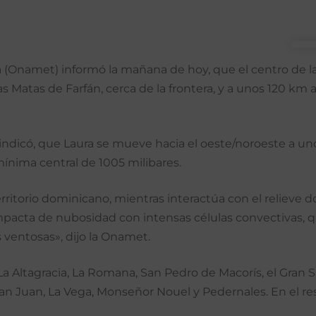
Onamet) informó la mañana de hoy, que el centro de la t
as Matas de Farfán, cerca de la frontera, y a unos 120 km 
 indicó, que Laura se mueve hacia el oeste/noroeste a u
ínima central de 1005 milibares.
torio dominicano, mientras interactúa con el relieve domi
mpacta de nubosidad con intensas células convectivas, 
ventosas», dijo la Onamet.
La Altagracia, La Romana, San Pedro de Macorís, el Gran 
an Juan, La Vega, Monseñor Nouel y Pedernales. En el r