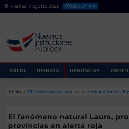
Saltar
viernes, 7 agosto 2026
8:04:25 PM
al
contenido
INICIO
OPINIÓN
DENUNCIAS
INSTIT
Inicio
El fenómeno natural Laura, provoca fuertes lluvi
El fenómeno natural Laura, prov
provincias en alerta roja