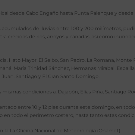
ical desde Cabo Engaño hasta Punta Palenque y desde C
acumulados de lluvias entre 100 y 200 milímetros, pudie
a crecidas de ríos, arroyos y cañadas, así como inundac
cia, Hato Mayor, El Seibo, San Pedro, La Romana, Monte P
ná, María Trinidad Sánchez, Hermanas Mirabal, Espaillat,
 Juan, Santiago y El Gran Santo Domingo.
s mismas condiciones a: Dajabón, Elías Piña, Santiago Ro
mentado entre 10 y 12 pies durante este domingo, en todo e
en todo el perímetro costero, hasta tanto estas condici
ún la La Oficina Nacional de Meteorología (Onamet).