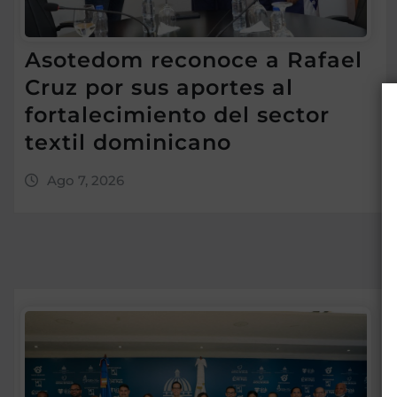
Asotedom reconoce a Rafael
Cruz por sus aportes al
fortalecimiento del sector
textil dominicano
Ago 7, 2026