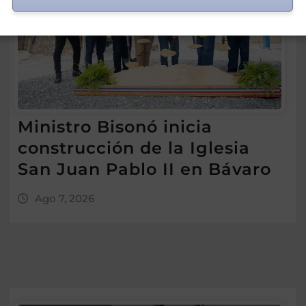
Ministro Bisonó inicia
construcción de la Iglesia
San Juan Pablo II en Bávaro
Ago 7, 2026