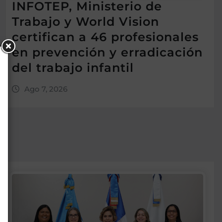
INFOTEP, Ministerio de
Trabajo y World Vision
certifican a 46 profesionales
en prevención y erradicación
del trabajo infantil
Ago 7, 2026