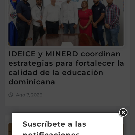
IDEICE y MINERD coordinan
estrategias para fortalecer la
calidad de la educación
dominicana
Ago 7, 2026
Suscríbete a las
notificaciones