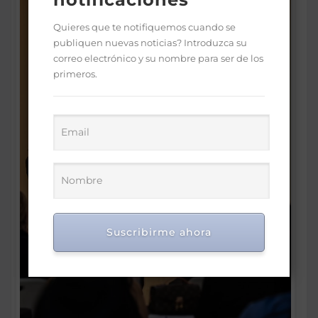
Quieres que te notifiquemos cuando se
publiquen nuevas noticias? Introduzca su
correo electrónico y su nombre para ser de los
primeros.
Suscribirme ahora