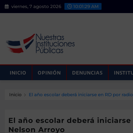
Saltar
viernes, 7 agosto 2026
10:01:30 AM
al
contenido
INICIO
OPINIÓN
DENUNCIAS
INSTIT
Inicio
El año escolar deberá iniciarse en RD por radio 
El año escolar deberá iniciarse 
Nelson Arroyo