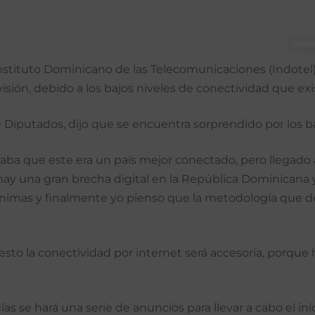
nstituto Dominicano de las Telecomunicaciones (Indotel),
isión, debido a los bajos niveles de conectividad que exis
Diputados, dijo que se encuentra sorprendido por los baj
saba que este era un país mejor conectado, pero llegado
y una gran brecha digital en la República Dominicana y s
ínimas y finalmente yo pienso que la metodología que debe
o esto la conectividad por internet será accesoria, porq
as se hará una serie de anuncios para llevar a cabo el inic