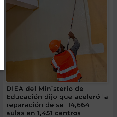
DIEA del Ministerio de
Educación dijo que aceleró la
reparación de se 14,664
aulas en 1,451 centros