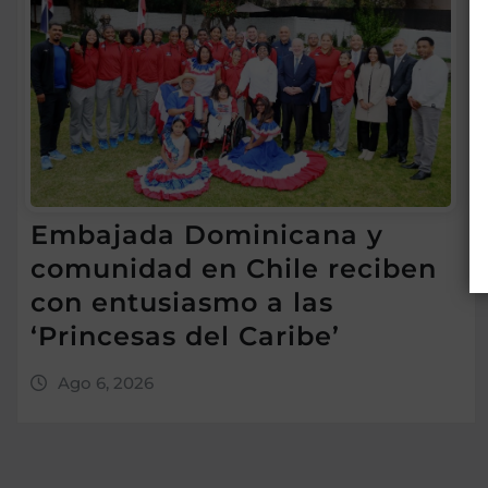
Embajada Dominicana y
comunidad en Chile reciben
con entusiasmo a las
‘Princesas del Caribe’
Ago 6, 2026