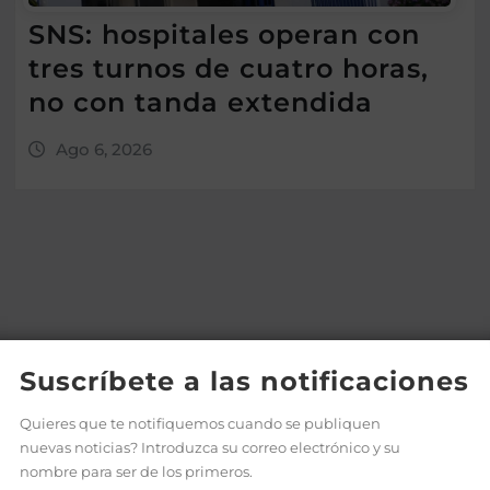
SNS: hospitales operan con
tres turnos de cuatro horas,
no con tanda extendida
Ago 6, 2026
Suscríbete a las notificaciones
Quieres que te notifiquemos cuando se publiquen
nuevas noticias? Introduzca su correo electrónico y su
nombre para ser de los primeros.