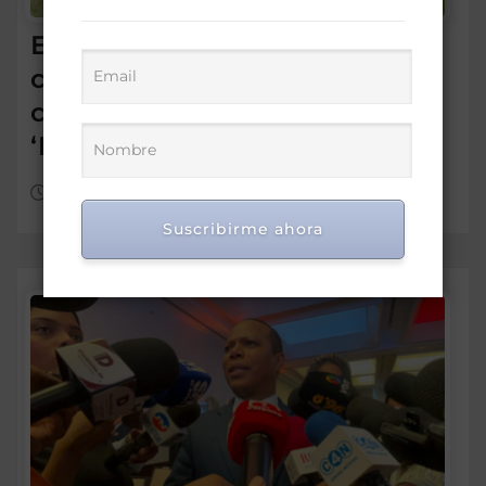
Embajada Dominicana y
comunidad en Chile reciben
con entusiasmo a las
‘Princesas del Caribe’
Ago 6, 2026
Suscribirme ahora