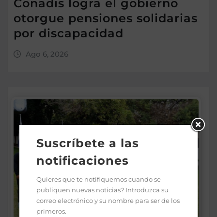
Conadis logra el gobierno
otorgue pensiones solidarias
por discapacidad
Ago 6, 2026
Suscríbete a las
notificaciones
Quieres que te notifiquemos cuando se
publiquen nuevas noticias? Introduzca su
correo electrónico y su nombre para ser de los
primeros.